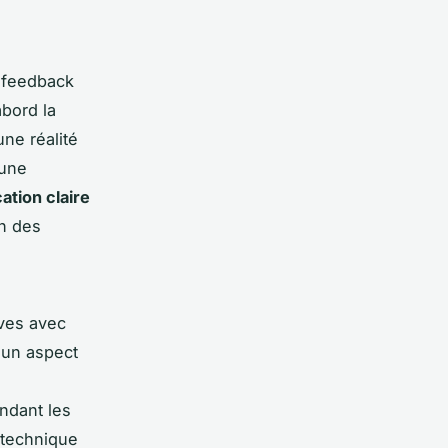
 feedback
abord la
une réalité
 une
tion claire
on des
ives avec
 un aspect
ndant les
 technique