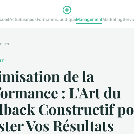
cueil
Actu
Business
Formation
Juridique
Management
Marketing
Servi
ement
NT
misation de la
ormance : L'Art du
dback Constructif p
ter Vos Résultats