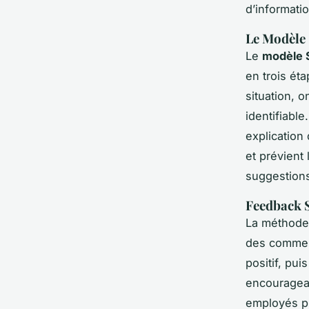
d’informatio
Le Modèle
Le
modèle 
en trois ét
situation, o
identifiabl
explication
et prévient 
suggestion
Feedback S
La méthode
des comment
positif, pui
encouragean
employés pl