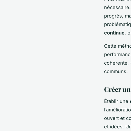
nécessaire.
progrès, ma
problématiq
continue
, 
Cette métho
performance
cohérente, 
communs.
Créer un
Établir une
l’améliorat
ouvert et c
et idées. Un