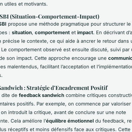
n utiles et motivants.
 SBI (Situation-Comportement-Impact)
SBI
propose une méthode pragmatique pour structurer le
apes :
situation
,
comportement
et
impact
. En décrivant d’
n précise le contexte, ce qui aide à ancrer le retour dans 
e. Le comportement observé est ensuite discuté, suivi par
 de son impact. Cette approche encourage une
communica
les malentendus, facilitant l’acceptation et l’implémentati
s.
andwich : Stratégie d’Encadrement Positif
 dite de
feedback sandwich
combine critiques construct
aires positifs. Par exemple, on commence par valoriser
s on introduit la critique, avant de conclure sur une note
te. Cela améliore l’
équilibre émotionnel
du feedback, re
us réceptifs et moins défensifs face aux critiques. Cette