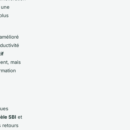
 une
plus
amélioré
ductivité
if
ent, mais
rmation
ques
èle SBI
et
s retours