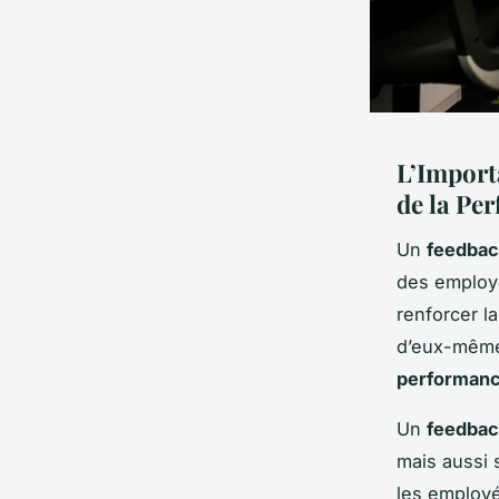
L’Import
de la Pe
Un
feedbac
des employés
renforcer la
d’eux-mêmes
performan
Un
feedbac
mais aussi 
les employé