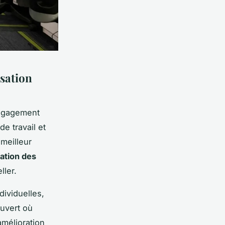
sation
’engagement
de travail et
 meilleur
ation des
ller.
ividuelles,
ouvert où
amélioration