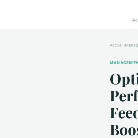
Ac
Accueil
›
Manag
MANAGEME
Opti
Perf
Fee
Boos