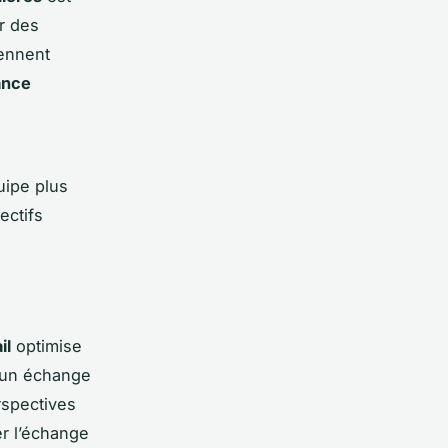
r des
iennent
ance
uipe plus
ectifs
il
optimise
e un échange
rspectives
r l’échange