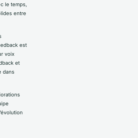
ec le temps,
lides entre
s
eedback est
r voix
dback et
re dans
iorations
uipe
’évolution