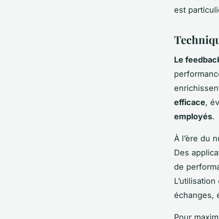
est particul
Techniqu
Le feedbac
performance
enrichissent
efficace
, é
employés
.
À l’ère du 
Des applica
de performa
L’utilisatio
échanges, é
Pour maximi