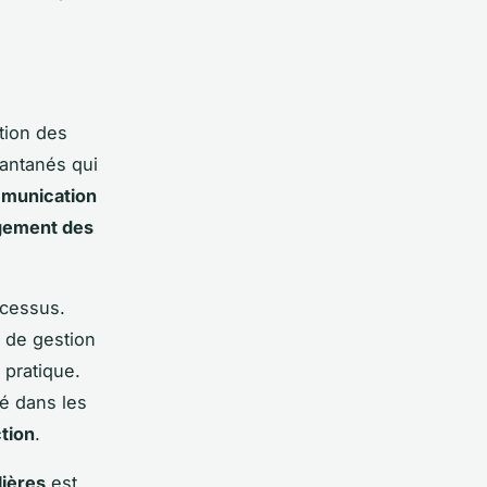
tion des
antanés qui
munication
gement des
ocessus.
s de gestion
 pratique.
té dans les
ction
.
ières
est