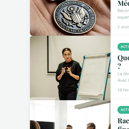
Méd
Récom
exper
2 aoû
ACT
Quo
?
La di
Avec l
28 fév
ACT
Rac
fin