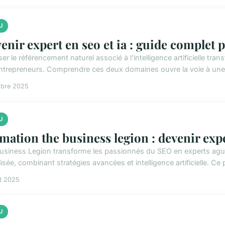
U
enir expert en seo et ia : guide complet
ser le référencement naturel associé à l'intelligence artificielle tr
ntrepreneurs. Comprendre ces deux domaines ouvre la voie à une vi
obre 2025
U
mation the business legion : devenir expe
usiness Legion transforme les passionnés du SEO en experts ague
isée, combinant stratégies avancées et intelligence artificielle. C
et 2025
U