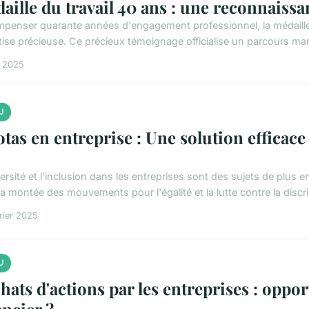
aille du travail 40 ans : une reconnaiss
penser quarante années d'engagement professionnel, la médaille du
tise précieuse. Ce précieux témoignage officialise un parcours mar
t 2025
U
tas en entreprise : Une solution efficace
versité et l'inclusion dans les entreprises sont des sujets de plus
a montée des mouvements pour l'égalité et la lutte contre la discri
rier 2025
U
hats d'actions par les entreprises : oppo
ancier ?