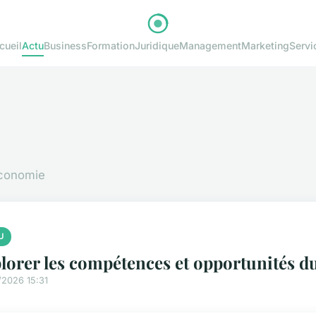
cueil
Actu
Business
Formation
Juridique
Management
Marketing
Servi
économie
U
lorer les compétences et opportunités d
/2026 15:31