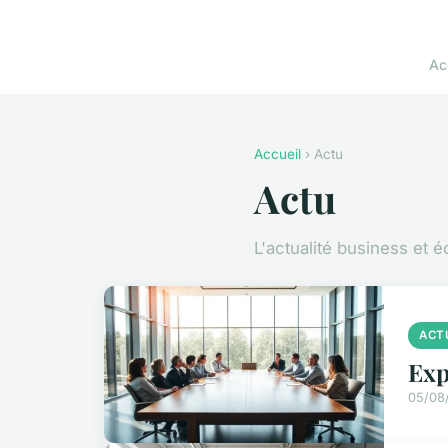
Ac
Accueil
› Actu
Actu
L'actualité business et 
ACT
Exp
05/08