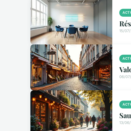
ACT
Rés
15/07
ACT
Val
06/07
ACT
Sau
13/06