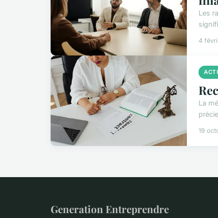
Les r
signif
4 févr
ACT
Rec
La mé
précie
19 oct
Generation Entreprendre