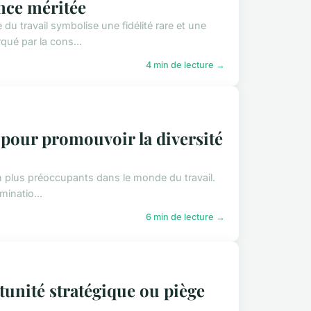
ance méritée
 travail symbolise une fidélité rare et une
qué par la cons...
4 min de lecture →
 pour promouvoir la diversité
 en plus préoccupants dans le monde du travail.
minatio...
6 min de lecture →
rtunité stratégique ou piège