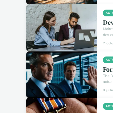
ACT
Dev
Maîtri
des e
11 oct
ACT
For
The B
actual
9 juill
ACT