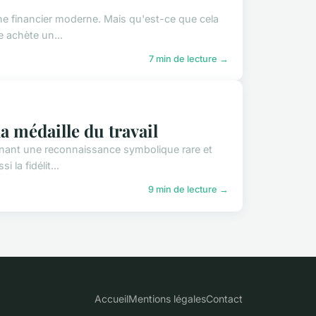
ne financier moderne. Mais qu'est-ce que cela
e achète un...
7 min de lecture →
a médaille du travail
arnant une reconnaissance symbolique rare et
 la fidélit...
9 min de lecture →
Accueil
Mentions légales
Contact