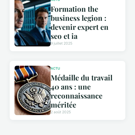
Formation the
business legion :
devenir expert en
seo et ia
9 juillet 2025
ACTU
Médaille du travail
40 ans : une
reconnaissance
méritée
2 août 2025