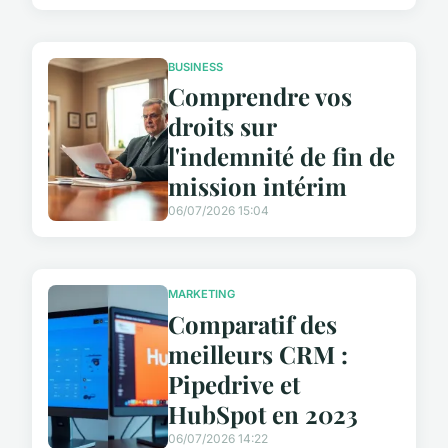
BUSINESS
Comprendre vos
droits sur
l'indemnité de fin de
mission intérim
06/07/2026 15:04
MARKETING
Comparatif des
meilleurs CRM :
Pipedrive et
HubSpot en 2023
06/07/2026 14:22