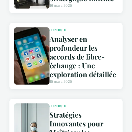
16 mars 2025
JURIDIQUE
Analyser en
profondeur les
accords de libre-
échange : Une
exploration détaillée
15 mars 2025
JURIDIQUE
Stratégies
Innovantes pour