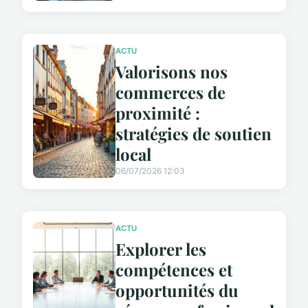
ACTU
Valorisons nos
commerces de
proximité :
stratégies de soutien
local
06/07/2026 12:03
ACTU
Explorer les
compétences et
opportunités du