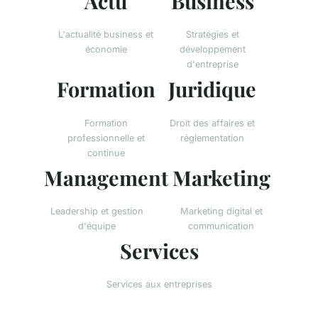
Actu
Business
L'actualité business et
Stratégies et
économie
développement
d'entreprise
Formation
Juridique
Formation
Droit des affaires et
professionnelle et
réglementation
continue
Management
Marketing
Leadership et gestion
Marketing digital et
d'équipe
communication
Services
Services aux entreprises