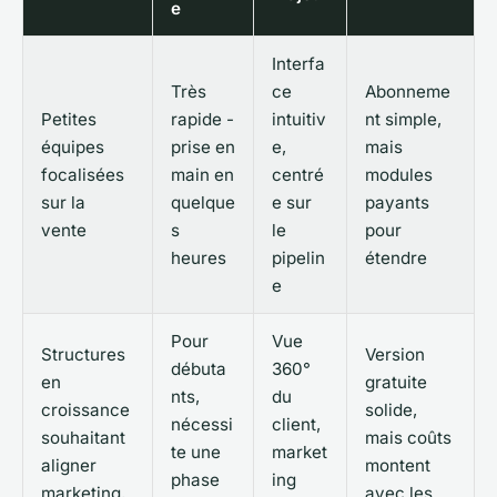
e
Interfa
Très
ce
Abonneme
Petites
rapide -
intuitiv
nt simple,
équipes
prise en
e,
mais
focalisées
main en
centré
modules
sur la
quelque
e sur
payants
vente
s
le
pour
heures
pipelin
étendre
e
Pour
Vue
Structures
Version
débuta
360°
en
gratuite
nts,
du
croissance
solide,
nécessi
client,
souhaitant
mais coûts
te une
market
aligner
montent
phase
ing
marketing,
avec les